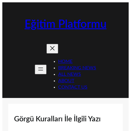
İçeriğe
geç
Eğitim Platformu
HOME
BREAKING NEWS
ALL NEWS
ABOUT
CONTACT US
Görgü Kuralları İle İlgili Yazı