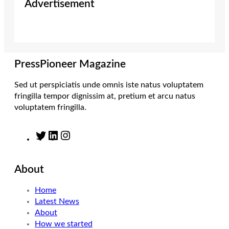
Advertisement
t
t
k
e
t
a
e
b
e
g
d
o
r
r
I
o
a
n
k
m
PressPioneer Magazine
Sed ut perspiciatis unde omnis iste natus voluptatem
fringilla tempor dignissim at, pretium et arcu natus
voluptatem fringilla.
T
L
I
w
i
n
i
n
s
About
t
k
t
t
e
a
Home
e
d
g
Latest News
r
I
r
About
n
a
How we started
m