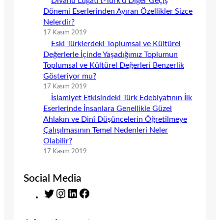
Dîvânu Lugâti’t-Türk’ü Diğer Geçiş
Dönemi Eserlerinden Ayıran Özellikler Sizce
Nelerdir?
17 Kasım 2019
Eski Türklerdeki Toplumsal ve Kültürel
Değerlerle İçinde Yaşadığımız Toplumun
Toplumsal ve Kültürel Değerleri Benzerlik
Gösteriyor mu?
17 Kasım 2019
İslamiyet Etkisindeki Türk Edebiyatının İlk
Eserlerinde İnsanlara Genellikle Güzel
Ahlakın ve Dinî Düşüncelerin Öğretilmeye
Çalışılmasının Temel Nedenleri Neler
Olabilir?
17 Kasım 2019
Social Media
T
I
L
F
w
n
i
a
i
s
n
c