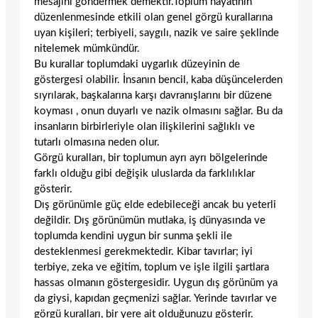
mesajını göndermek demektir.Toplum hayatının
düzenlenmesinde etkili olan genel görgü kurallarına
uyan kişileri; terbiyeli, saygılı, nazik ve saire şeklinde
nitelemek mümkündür.
Bu kurallar toplumdaki uygarlık düzeyinin de
göstergesi olabilir. İnsanın bencil, kaba düşüncelerden
sıyrılarak, başkalarına karşı davranışlarını bir düzene
koyması , onun duyarlı ve nazik olmasını sağlar. Bu da
insanların birbirleriyle olan ilişkilerini sağlıklı ve
tutarlı olmasına neden olur.
Görgü kuralları, bir toplumun ayrı ayrı bölgelerinde
farklı olduğu gibi değişik uluslarda da farklılıklar
gösterir.
Dış görünümle güç elde edebileceği ancak bu yeterli
değildir. Dış görünümün mutlaka, iş dünyasında ve
toplumda kendini uygun bir sunma şekli ile
desteklenmesi gerekmektedir. Kibar tavırlar; iyi
terbiye, zeka ve eğitim, toplum ve işle ilgili şartlara
hassas olmanın göstergesidir. Uygun dış görünüm ya
da giysi, kapıdan geçmenizi sağlar. Yerinde tavırlar ve
görgü kuralları, bir yere ait olduğunuzu gösterir.