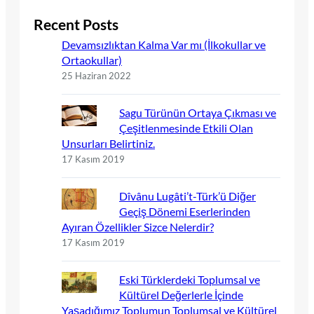
Recent Posts
Devamsızlıktan Kalma Var mı (İlkokullar ve
Ortaokullar)
25 Haziran 2022
Sagu Türünün Ortaya Çıkması ve
Çeşitlenmesinde Etkili Olan
Unsurları Belirtiniz.
17 Kasım 2019
Dîvânu Lugâti’t-Türk’ü Diğer
Geçiş Dönemi Eserlerinden
Ayıran Özellikler Sizce Nelerdir?
17 Kasım 2019
Eski Türklerdeki Toplumsal ve
Kültürel Değerlerle İçinde
Yaşadığımız Toplumun Toplumsal ve Kültürel