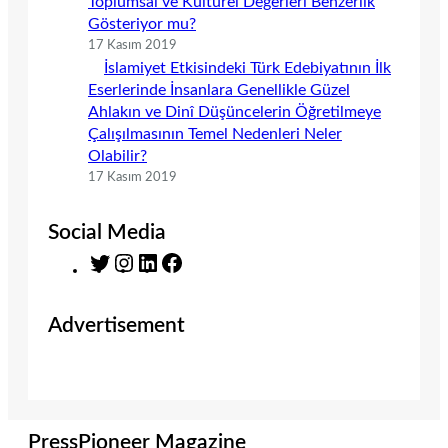
Toplumsal ve Kültürel Değerleri Benzerlik
Gösteriyor mu?
17 Kasım 2019
İslamiyet Etkisindeki Türk Edebiyatının İlk
Eserlerinde İnsanlara Genellikle Güzel
Ahlakın ve Dinî Düşüncelerin Öğretilmeye
Çalışılmasının Temel Nedenleri Neler
Olabilir?
17 Kasım 2019
Social Media
T
I
L
F
w
n
i
a
i
s
n
c
Advertisement
t
t
k
e
t
a
e
b
e
g
d
o
r
r
I
o
a
n
k
m
PressPioneer Magazine