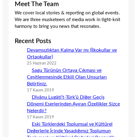
Meet The Team
We cover local stories & reporting on global events.
We are three musketeers of media work in tight-knit
harmony to bring you news that resonates.
Recent Posts
Devamsızlıktan Kalma Var mı (İlkokullar ve
Ortaokullar)
25 Haziran 2022
Sagu Türünün Ortaya Çıkması ve
Çeşitlenmesinde Etkili Olan Unsurları
Belirtiniz.
17 Kasım 2019
Dîvânu Lugâti’t-Türk’ü Diğer Geçiş
Dönemi Eserlerinden Ayıran Özellikler Sizce
Nelerdir?
17 Kasım 2019
Eski Türklerdeki Toplumsal ve Kültürel
Değerlerle İçinde Yaşadığımız Toplumun