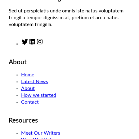
Sed ut perspiciatis unde omnis iste natus voluptatem
fringilla tempor dignissim at, pretium et arcu natus
voluptatem fringilla.
T
L
I
w
i
n
i
n
s
About
t
k
t
t
e
a
Home
e
d
g
Latest News
r
I
r
About
n
a
How we started
m
Contact
Resources
Meet Our Writers