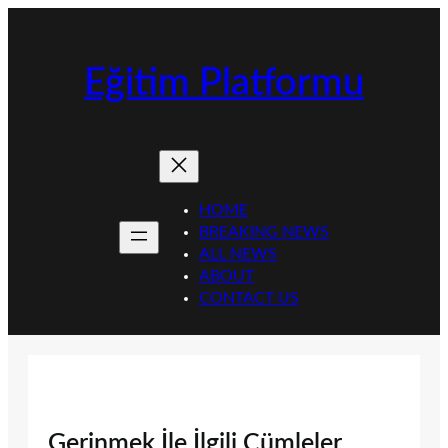
İçeriğe
geç
Eğitim Platformu
HOME
BREAKING NEWS
ALL NEWS
ABOUT
CONTACT US
Gerinmek İle İlgili Cümleler