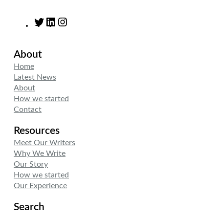
T
L
I
w
i
n
i
n
s
About
t
k
t
t
e
a
Home
e
d
g
Latest News
r
I
r
About
n
a
How we started
m
Contact
Resources
Meet Our Writers
Why We Write
Our Story
How we started
Our Experience
Search