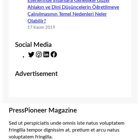
Eserlerinde İnsanlara Genellikle Güzel
Ahlakın ve Dinî Düşüncelerin Öğretilmeye
Çalışılmasının Temel Nedenleri Neler
Olabilir?
17 Kasım 2019
Social Media
T
I
L
F
w
n
i
a
i
s
n
c
Advertisement
t
t
k
e
t
a
e
b
e
g
d
o
r
r
I
o
a
n
k
m
PressPioneer Magazine
Sed ut perspiciatis unde omnis iste natus voluptatem
fringilla tempor dignissim at, pretium et arcu natus
voluptatem fringilla.