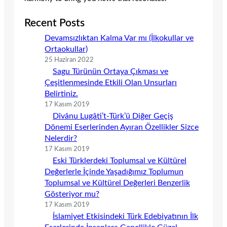
Recent Posts
Devamsızlıktan Kalma Var mı (İlkokullar ve
Ortaokullar)
25 Haziran 2022
Sagu Türünün Ortaya Çıkması ve
Çeşitlenmesinde Etkili Olan Unsurları
Belirtiniz.
17 Kasım 2019
Dîvânu Lugâti’t-Türk’ü Diğer Geçiş
Dönemi Eserlerinden Ayıran Özellikler Sizce
Nelerdir?
17 Kasım 2019
Eski Türklerdeki Toplumsal ve Kültürel
Değerlerle İçinde Yaşadığımız Toplumun
Toplumsal ve Kültürel Değerleri Benzerlik
Gösteriyor mu?
17 Kasım 2019
İslamiyet Etkisindeki Türk Edebiyatının İlk