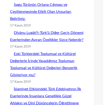
Sagu Türünün Ortaya Çıkması ve
Çeşitlenmesinde Etkili Olan Unsurları
Belirtiniz.
17 Kasım 2019
Dîvânu Lugâti’t-Türk’ü Diğer Geçiş Dönemi
Eserlerinden Ayıran Özellikler Sizce Nelerdir?
17 Kasım 2019
Eski Türklerdeki Toplumsal ve Kültürel
Değerlerle İçinde Yaşadığımız Toplumun
Toplumsal ve Kültürel Değerleri Benzerlik
Gösteriyor mu?
17 Kasım 2019
İslamiyet Etkisindeki Türk Edebiyatının İlk
Eserlerinde İnsanlara Genellikle Güzel
Ahlakın ve Dinî Düşüncelerin Öğretilmeye