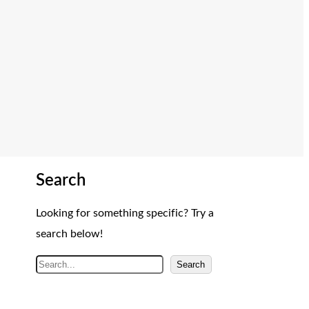
Search
Looking for something specific? Try a
search below!
A
Search
r
a