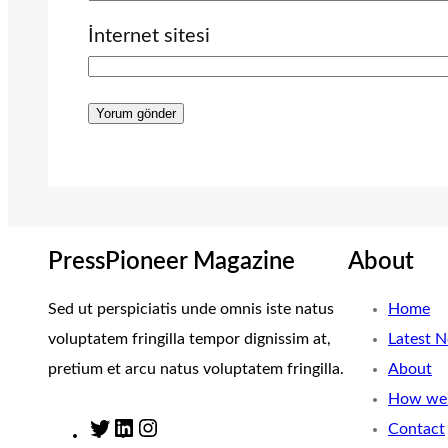
İnternet sitesi
PressPioneer Magazine
About
Sed ut perspiciatis unde omnis iste natus
Home
voluptatem fringilla tempor dignissim at,
Latest 
pretium et arcu natus voluptatem fringilla.
About
How we 
Contact
T
L
I