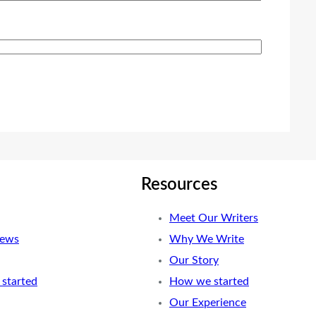
Resources
Meet Our Writers
News
Why We Write
Our Story
started
How we started
Our Experience