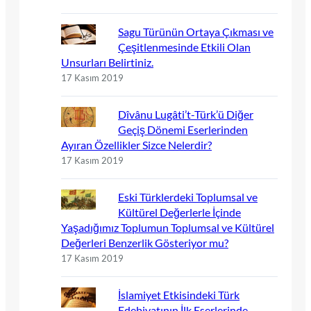
Sagu Türünün Ortaya Çıkması ve
Çeşitlenmesinde Etkili Olan
Unsurları Belirtiniz.
17 Kasım 2019
Dîvânu Lugâti’t-Türk’ü Diğer
Geçiş Dönemi Eserlerinden
Ayıran Özellikler Sizce Nelerdir?
17 Kasım 2019
Eski Türklerdeki Toplumsal ve
Kültürel Değerlerle İçinde
Yaşadığımız Toplumun Toplumsal ve Kültürel
Değerleri Benzerlik Gösteriyor mu?
17 Kasım 2019
İslamiyet Etkisindeki Türk
Edebiyatının İlk Eserlerinde