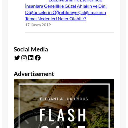
İnsanlara Genellikle Güzel Ahlakın ve Dinî
Düşüncelerin Öğretilmeye Çalışılmasının
Temel Nedenleri Neler Olabilir?
17 Kasım 2019
Social Media
Twitter
Instagram
LinkedIn
Facebook
Advertisement