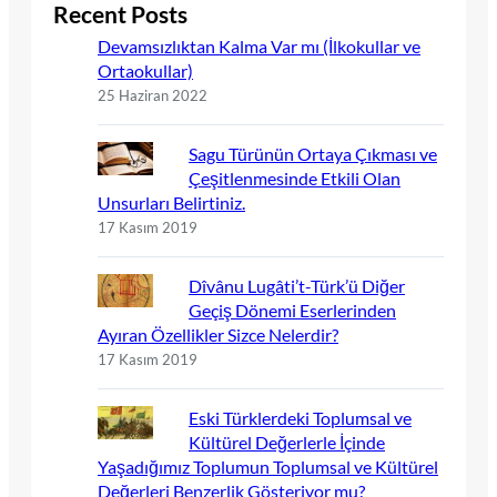
Recent Posts
Devamsızlıktan Kalma Var mı (İlkokullar ve
Ortaokullar)
25 Haziran 2022
Sagu Türünün Ortaya Çıkması ve
Çeşitlenmesinde Etkili Olan
Unsurları Belirtiniz.
17 Kasım 2019
Dîvânu Lugâti’t-Türk’ü Diğer
Geçiş Dönemi Eserlerinden
Ayıran Özellikler Sizce Nelerdir?
17 Kasım 2019
Eski Türklerdeki Toplumsal ve
Kültürel Değerlerle İçinde
Yaşadığımız Toplumun Toplumsal ve Kültürel
Değerleri Benzerlik Gösteriyor mu?