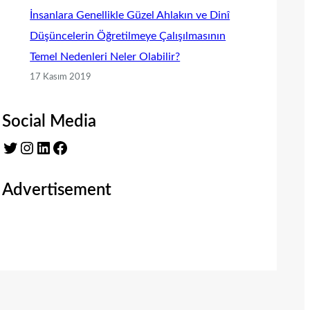
İnsanlara Genellikle Güzel Ahlakın ve Dinî
Düşüncelerin Öğretilmeye Çalışılmasının
Temel Nedenleri Neler Olabilir?
17 Kasım 2019
Social Media
Twitter
Instagram
LinkedIn
Facebook
Advertisement