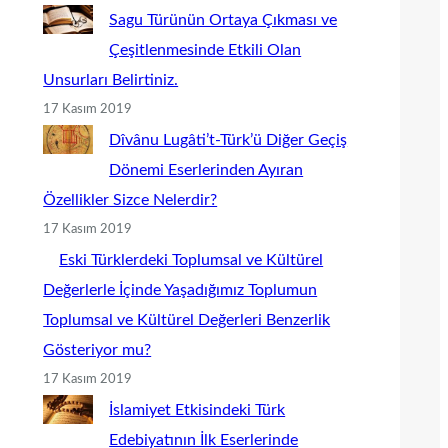
Sagu Türünün Ortaya Çıkması ve
Çeşitlenmesinde Etkili Olan
Unsurları Belirtiniz.
17 Kasım 2019
Dîvânu Lugâti’t-Türk’ü Diğer Geçiş
Dönemi Eserlerinden Ayıran
Özellikler Sizce Nelerdir?
17 Kasım 2019
Eski Türklerdeki Toplumsal ve Kültürel
Değerlerle İçinde Yaşadığımız Toplumun
Toplumsal ve Kültürel Değerleri Benzerlik
Gösteriyor mu?
17 Kasım 2019
İslamiyet Etkisindeki Türk
Edebiyatının İlk Eserlerinde