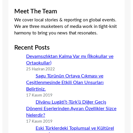
Meet The Team
We cover local stories & reporting on global events.
We are three musketeers of media work in tight-knit
harmony to bring you news that resonates.
Recent Posts
Devamsızlıktan Kalma Var mı (İlkokullar ve
Ortaokullar)
25 Haziran 2022
Sagu Türünün Ortaya Çıkması ve
Çeşitlenmesinde Etkili Olan Unsurları
Belirtiniz.
17 Kasım 2019
Dîvânu Lugâti’t-Türk’ü Diğer Geçiş
Dönemi Eserlerinden Ayıran Özellikler Sizce
Nelerdir?
17 Kasım 2019
Eski Türklerdeki Toplumsal ve Kültürel