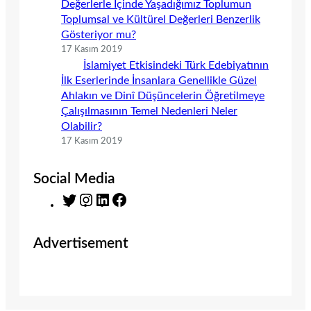
Değerlerle İçinde Yaşadığımız Toplumun
Toplumsal ve Kültürel Değerleri Benzerlik
Gösteriyor mu?
17 Kasım 2019
İslamiyet Etkisindeki Türk Edebiyatının
İlk Eserlerinde İnsanlara Genellikle Güzel
Ahlakın ve Dinî Düşüncelerin Öğretilmeye
Çalışılmasının Temel Nedenleri Neler
Olabilir?
17 Kasım 2019
Social Media
T
I
L
F
w
n
i
a
i
s
n
c
Advertisement
t
t
k
e
t
a
e
b
e
g
d
o
r
r
I
o
a
n
k