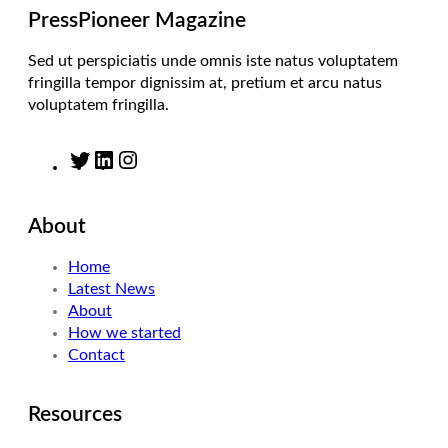
m
PressPioneer Magazine
Sed ut perspiciatis unde omnis iste natus voluptatem
fringilla tempor dignissim at, pretium et arcu natus
voluptatem fringilla.
T
L
I
w
i
n
i
n
s
About
t
k
t
t
e
a
Home
e
d
g
Latest News
r
I
r
About
n
a
How we started
m
Contact
Resources