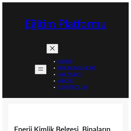
İçeriğe
geç
Eğitim Platformu
HOME
BREAKING NEWS
ALL NEWS
ABOUT
CONTACT US
Enerji Kimlik Belgesi, Binaların