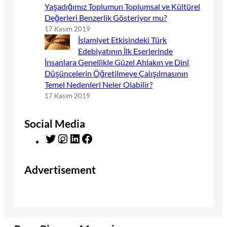
Yaşadığımız Toplumun Toplumsal ve Kültürel
Değerleri Benzerlik Gösteriyor mu?
17 Kasım 2019
İslamiyet Etkisindeki Türk
Edebiyatının İlk Eserlerinde
İnsanlara Genellikle Güzel Ahlakın ve Dinî
Düşüncelerin Öğretilmeye Çalışılmasının
Temel Nedenleri Neler Olabilir?
17 Kasım 2019
Social Media
T
I
L
F
w
n
i
a
i
s
n
c
Advertisement
t
t
k
e
t
a
e
b
e
g
d
o
r
r
I
o
a
n
k