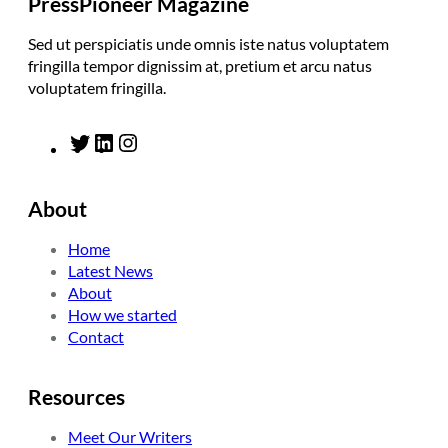
m
PressPioneer Magazine
Sed ut perspiciatis unde omnis iste natus voluptatem
fringilla tempor dignissim at, pretium et arcu natus
voluptatem fringilla.
T
L
I
w
i
n
i
n
s
About
t
k
t
t
e
a
Home
e
d
g
Latest News
r
I
r
About
n
a
How we started
m
Contact
Resources
Meet Our Writers