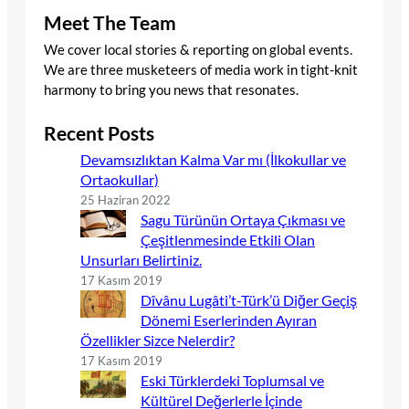
Meet The Team
We cover local stories & reporting on global events.
We are three musketeers of media work in tight-knit
harmony to bring you news that resonates.
Recent Posts
Devamsızlıktan Kalma Var mı (İlkokullar ve
Ortaokullar)
25 Haziran 2022
Sagu Türünün Ortaya Çıkması ve
Çeşitlenmesinde Etkili Olan
Unsurları Belirtiniz.
17 Kasım 2019
Dîvânu Lugâti’t-Türk’ü Diğer Geçiş
Dönemi Eserlerinden Ayıran
Özellikler Sizce Nelerdir?
17 Kasım 2019
Eski Türklerdeki Toplumsal ve
Kültürel Değerlerle İçinde