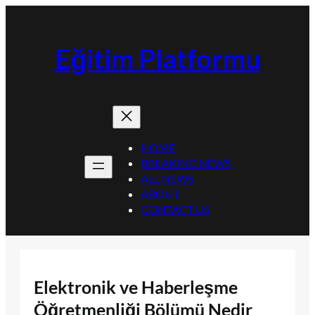
İçeriğe
geç
Eğitim Platformu
HOME
BREAKING NEWS
ALL NEWS
ABOUT
CONTACT US
Elektronik ve Haberleşme
Öğretmenliği Bölümü Nedir