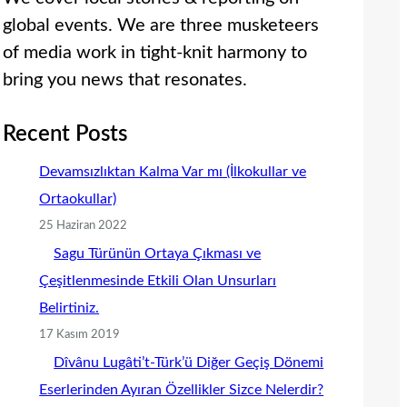
global events. We are three musketeers
of media work in tight-knit harmony to
bring you news that resonates.
Recent Posts
Devamsızlıktan Kalma Var mı (İlkokullar ve
Ortaokullar)
25 Haziran 2022
Sagu Türünün Ortaya Çıkması ve
Çeşitlenmesinde Etkili Olan Unsurları
Belirtiniz.
17 Kasım 2019
Dîvânu Lugâti’t-Türk’ü Diğer Geçiş Dönemi
Eserlerinden Ayıran Özellikler Sizce Nelerdir?