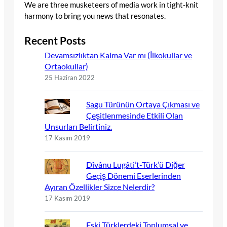
We are three musketeers of media work in tight-knit
harmony to bring you news that resonates.
Recent Posts
Devamsızlıktan Kalma Var mı (İlkokullar ve
Ortaokullar)
25 Haziran 2022
Sagu Türünün Ortaya Çıkması ve
Çeşitlenmesinde Etkili Olan
Unsurları Belirtiniz.
17 Kasım 2019
Dîvânu Lugâti’t-Türk’ü Diğer
Geçiş Dönemi Eserlerinden
Ayıran Özellikler Sizce Nelerdir?
17 Kasım 2019
Eski Türklerdeki Toplumsal ve