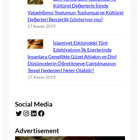
Kültürel Değerlerle İçinde
Yaşadığımız Toplumun Toplumsal ve Kültürel
Değerleri Benzerlik Gösteriyor mu?
17 Kasım 2019
İslamiyet Etkisindeki Türk
Edebiyatının İlk Eserlerinde
İnsanlara Genellikle Güzel Ahlakın ve Dinî
Düşüncelerin Öğretilmeye Çalışılmasının
Temel Nedenleri Neler Olabilir?
17 Kasım 2019
Social Media
Twitter
Instagram
LinkedIn
Facebook
Advertisement