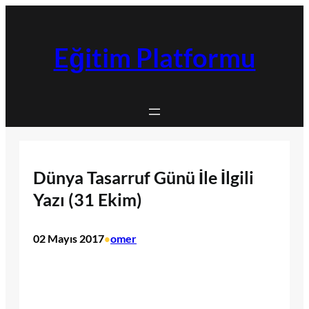
İçeriğe
geç
Eğitim Platformu
Dünya Tasarruf Günü İle İlgili
Yazı (31 Ekim)
02 Mayıs 2017
omer
•