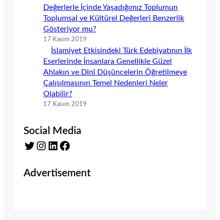
Değerlerle İçinde Yaşadığımız Toplumun
Toplumsal ve Kültürel Değerleri Benzerlik
Gösteriyor mu?
17 Kasım 2019
İslamiyet Etkisindeki Türk Edebiyatının İlk
Eserlerinde İnsanlara Genellikle Güzel
Ahlakın ve Dinî Düşüncelerin Öğretilmeye
Çalışılmasının Temel Nedenleri Neler
Olabilir?
17 Kasım 2019
Social Media
Twitter
Instagram
LinkedIn
Facebook
Advertisement