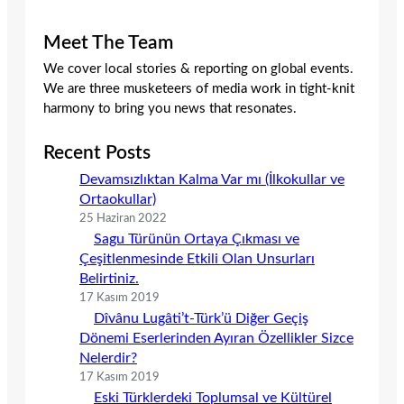
Meet The Team
We cover local stories & reporting on global events.
We are three musketeers of media work in tight-knit
harmony to bring you news that resonates.
Recent Posts
Devamsızlıktan Kalma Var mı (İlkokullar ve
Ortaokullar)
25 Haziran 2022
Sagu Türünün Ortaya Çıkması ve
Çeşitlenmesinde Etkili Olan Unsurları
Belirtiniz.
17 Kasım 2019
Dîvânu Lugâti’t-Türk’ü Diğer Geçiş
Dönemi Eserlerinden Ayıran Özellikler Sizce
Nelerdir?
17 Kasım 2019
Eski Türklerdeki Toplumsal ve Kültürel