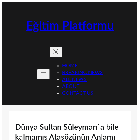
İçeriğe
geç
Eğitim Platformu
HOME
BREAKING NEWS
ALL NEWS
ABOUT
CONTACT US
Dünya Sultan Süleyman`a bile
kalmamış Atasözünün Anlamı