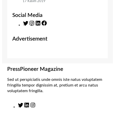
17 Kasım 2019
Social Media
T
I
L
F
w
n
i
a
i
s
n
c
Advertisement
t
t
k
e
t
a
e
b
e
g
d
o
r
r
I
o
a
n
k
m
PressPioneer Magazine
Sed ut perspiciatis unde omnis iste natus voluptatem
fringilla tempor dignissim at, pretium et arcu natus
voluptatem fringilla.
T
L
I
w
i
n