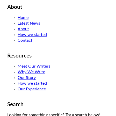
i
n
s
About
t
k
t
t
e
a
Home
e
d
g
Latest News
r
I
r
About
n
a
How we started
m
Contact
Resources
Meet Our Writers
Why We Write
Our Story
How we started
Our Experience
Search
Looking for something specific? Try a search below!