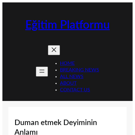
İçeriğe
geç
Eğitim Platformu
HOME
BREAKING NEWS
ALL NEWS
ABOUT
CONTACT US
Duman etmek Deyiminin
Anlamı