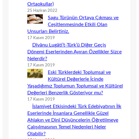
Ortaokullar)
25 Haziran 2022
Sagu Türünün Ortaya Çıkması ve
Çeşitlenmesinde Etkili Olan
Unsurları Belirtiniz.
17 Kasım 2019
Dîvânu Lugâti’t-Türk’ü Diğer Geçiş
Dönemi Eserlerinden Ayıran Özellikler Sizce
Nelerdir?
17 Kasım 2019
Eski Türklerdeki Toplumsal ve
Kültürel Değerlerle İçinde
Yaşadığımız Toplumun Toplumsal ve Kültürel
Değerleri Benzerlik Gösteriyor mu?
17 Kasım 2019
İslamiyet Etkisindeki Türk Edebiyatının İlk
Eserlerinde İnsanlara Genellikle Güzel
Ahlakın ve Dinî Düşüncelerin Öğretilmeye
Çalışılmasının Temel Nedenleri Neler
Olabilir?