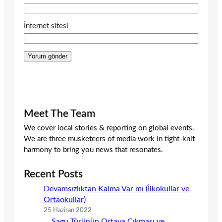
İnternet sitesi
Meet The Team
We cover local stories & reporting on global events.
We are three musketeers of media work in tight-knit
harmony to bring you news that resonates.
Recent Posts
Devamsızlıktan Kalma Var mı (İlkokullar ve
Ortaokullar)
25 Haziran 2022
Sagu Türünün Ortaya Çıkması ve