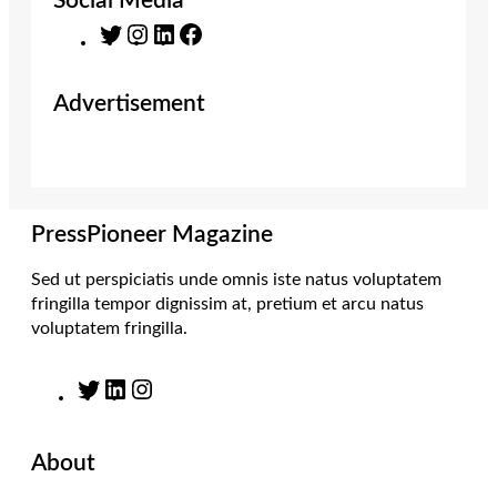
Social Media
T
I
L
F
w
n
i
a
i
s
n
c
Advertisement
t
t
k
e
t
a
e
b
e
g
d
o
r
r
I
o
a
n
k
m
PressPioneer Magazine
Sed ut perspiciatis unde omnis iste natus voluptatem
fringilla tempor dignissim at, pretium et arcu natus
voluptatem fringilla.
T
L
I
w
i
n
i
n
s
About
t
k
t
t
e
a