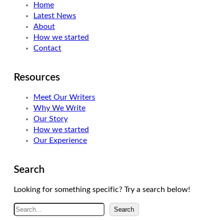
Home
e
d
g
Latest News
r
I
r
About
n
a
How we started
m
Contact
Resources
Meet Our Writers
Why We Write
Our Story
How we started
Our Experience
Search
Looking for something specific? Try a search below!
A
Search
r