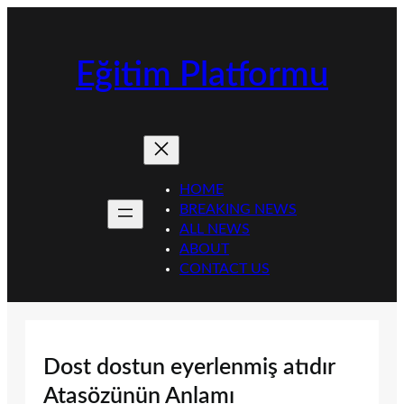
İçeriğe
geç
Eğitim Platformu
HOME
BREAKING NEWS
ALL NEWS
ABOUT
CONTACT US
Dost dostun eyerlenmiş atıdır
Atasözünün Anlamı