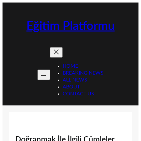
İçeriğe
geç
Eğitim Platformu
HOME
BREAKING NEWS
ALL NEWS
ABOUT
CONTACT US
Doğranmak İle İlgili Cümleler