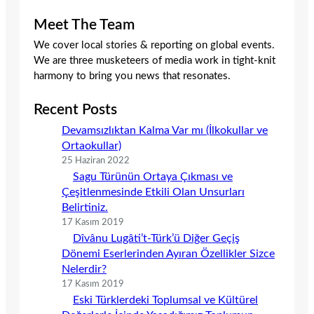
Meet The Team
We cover local stories & reporting on global events.
We are three musketeers of media work in tight-knit
harmony to bring you news that resonates.
Recent Posts
Devamsızlıktan Kalma Var mı (İlkokullar ve
Ortaokullar)
25 Haziran 2022
Sagu Türünün Ortaya Çıkması ve
Çeşitlenmesinde Etkili Olan Unsurları
Belirtiniz.
17 Kasım 2019
Dîvânu Lugâti’t-Türk’ü Diğer Geçiş
Dönemi Eserlerinden Ayıran Özellikler Sizce
Nelerdir?
17 Kasım 2019
Eski Türklerdeki Toplumsal ve Kültürel