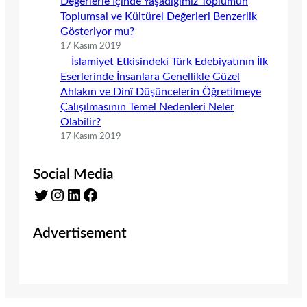
Değerlerle İçinde Yaşadığımız Toplumun
Toplumsal ve Kültürel Değerleri Benzerlik
Gösteriyor mu?
17 Kasım 2019
İslamiyet Etkisindeki Türk Edebiyatının İlk
Eserlerinde İnsanlara Genellikle Güzel
Ahlakın ve Dinî Düşüncelerin Öğretilmeye
Çalışılmasının Temel Nedenleri Neler
Olabilir?
17 Kasım 2019
Social Media
Twitter
Instagram
LinkedIn
Facebook
Advertisement