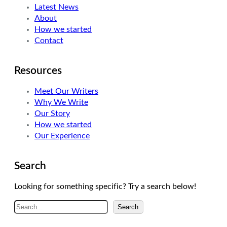
Latest News
r
I
r
About
n
a
How we started
m
Contact
Resources
Meet Our Writers
Why We Write
Our Story
How we started
Our Experience
Search
Looking for something specific? Try a search below!
A
Search
r