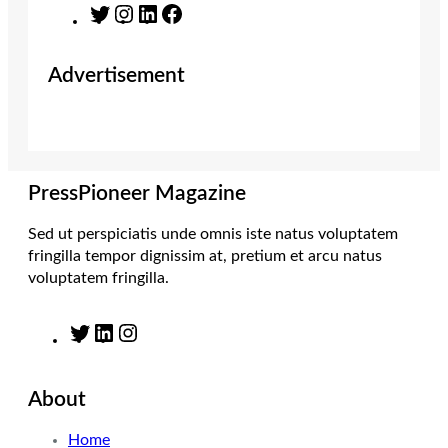
T
I
L
F
w
n
i
a
i
s
n
c
Advertisement
t
t
k
e
t
a
e
b
e
g
d
o
r
r
I
o
a
n
k
m
PressPioneer Magazine
Sed ut perspiciatis unde omnis iste natus voluptatem
fringilla tempor dignissim at, pretium et arcu natus
voluptatem fringilla.
T
L
I
w
i
n
i
n
s
About
t
k
t
t
e
a
Home
e
d
g