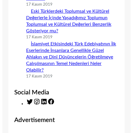
17 Kasım 2019
Eski Türklerdeki Toplumsal ve Kültürel
Değerlerle İçinde Yaşadığımız Toplumun
Toplumsal ve Kültürel Değerleri Benzerlik
Gösteriyor mu?
17 Kasım 2019
İslamiyet Etkisindeki Türk Edebiyatının İlk
Eserlerinde İnsanlara Genellikle Güzel
Ahlakın ve Dinî Düşüncelerin Öğretilmeye
Çalışılmasının Temel Nedenleri Neler
Olabilir?
17 Kasım 2019
Social Media
T
I
L
F
w
n
i
a
i
s
n
c
Advertisement
t
t
k
e
t
a
e
b