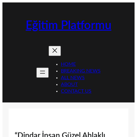
İçeriğe
geç
Eğitim Platformu
HOME
BREAKING NEWS
ALL NEWS
ABOUT
CONTACT US
“Dindar İnsan Güzel Ahlaklı