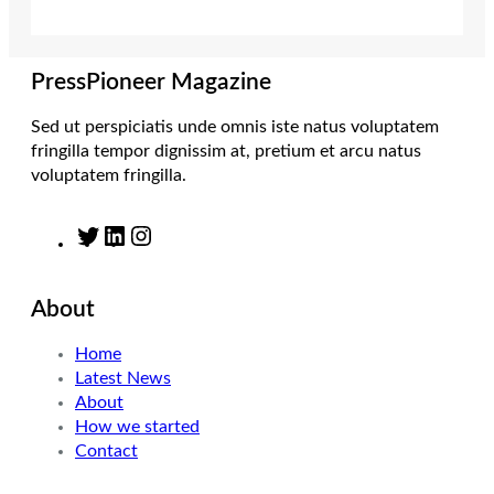
e
g
d
o
r
r
I
o
a
n
k
m
PressPioneer Magazine
Sed ut perspiciatis unde omnis iste natus voluptatem
fringilla tempor dignissim at, pretium et arcu natus
voluptatem fringilla.
T
L
I
w
i
n
i
n
s
About
t
k
t
t
e
a
Home
e
d
g
Latest News
r
I
r
About
n
a
How we started
m
Contact