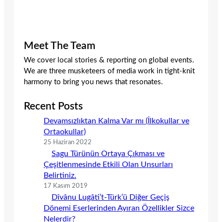
Meet The Team
We cover local stories & reporting on global events.
We are three musketeers of media work in tight-knit
harmony to bring you news that resonates.
Recent Posts
Devamsızlıktan Kalma Var mı (İlkokullar ve
Ortaokullar)
25 Haziran 2022
Sagu Türünün Ortaya Çıkması ve
Çeşitlenmesinde Etkili Olan Unsurları
Belirtiniz.
17 Kasım 2019
Dîvânu Lugâti’t-Türk’ü Diğer Geçiş
Dönemi Eserlerinden Ayıran Özellikler Sizce
Nelerdir?