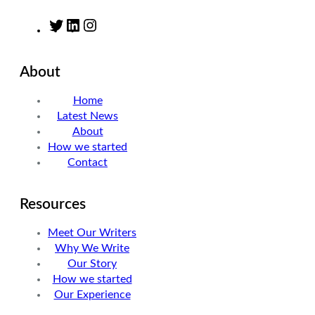
T
L
I
w
i
n
i
n
s
About
t
k
t
t
e
a
Home
e
d
g
Latest News
r
I
r
About
n
a
How we started
m
Contact
Resources
Meet Our Writers
Why We Write
Our Story
How we started
Our Experience