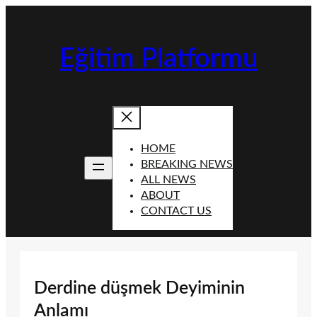
İçeriğe
geç
Eğitim Platformu
HOME
BREAKING NEWS
ALL NEWS
ABOUT
CONTACT US
Derdine düşmek Deyiminin
Anlamı