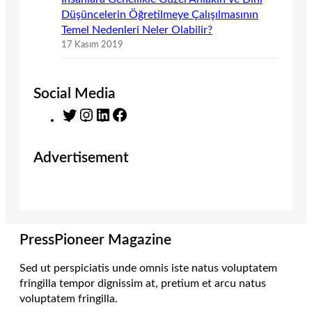
Düşüncelerin Öğretilmeye Çalışılmasının
Temel Nedenleri Neler Olabilir?
17 Kasım 2019
Social Media
T
I
L
F
w
n
i
a
i
s
n
c
Advertisement
t
t
k
e
t
a
e
b
e
g
d
o
r
r
I
o
a
n
k
m
PressPioneer Magazine
Sed ut perspiciatis unde omnis iste natus voluptatem
fringilla tempor dignissim at, pretium et arcu natus
voluptatem fringilla.