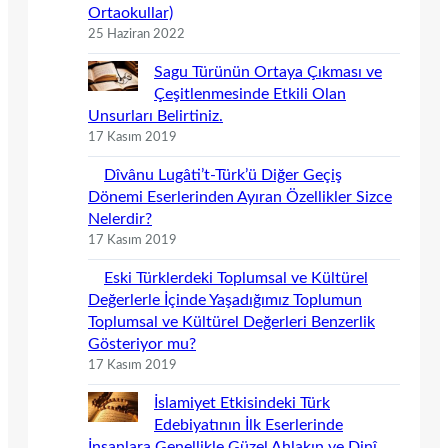
Ortaokullar)
25 Haziran 2022
Sagu Türünün Ortaya Çıkması ve
Çeşitlenmesinde Etkili Olan
Unsurları Belirtiniz.
17 Kasım 2019
Dîvânu Lugâti’t-Türk’ü Diğer Geçiş
Dönemi Eserlerinden Ayıran Özellikler Sizce
Nelerdir?
17 Kasım 2019
Eski Türklerdeki Toplumsal ve Kültürel
Değerlerle İçinde Yaşadığımız Toplumun
Toplumsal ve Kültürel Değerleri Benzerlik
Gösteriyor mu?
17 Kasım 2019
İslamiyet Etkisindeki Türk
Edebiyatının İlk Eserlerinde
İnsanlara Genellikle Güzel Ahlakın ve Dinî