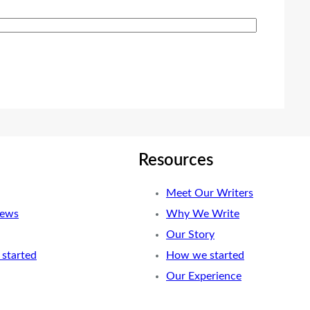
Resources
Meet Our Writers
News
Why We Write
Our Story
started
How we started
Our Experience