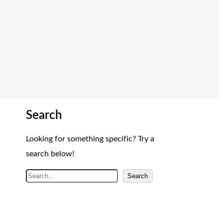
Search
Looking for something specific? Try a
search below!
A
Search
r
a