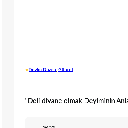
•
Deyim Düzen
, 
Güncel
“Deli divane olmak Deyiminin Anla
merve