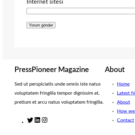
İnternet sitesi
PressPioneer Magazine
About
Sed ut perspiciatis unde omnis iste natus
Home
voluptatem fringilla tempor dignissim at,
Latest 
pretium et arcu natus voluptatem fringilla.
About
How we 
Contact
T
L
I
w
i
n