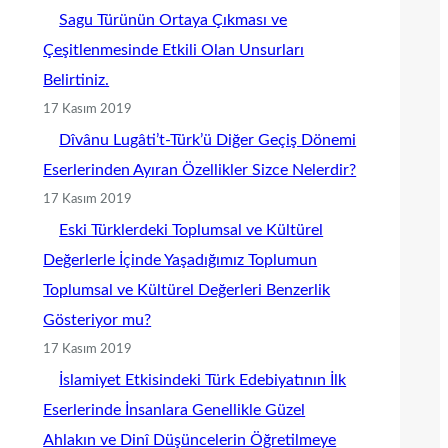
Sagu Türünün Ortaya Çıkması ve
Çeşitlenmesinde Etkili Olan Unsurları
Belirtiniz.
17 Kasım 2019
Dîvânu Lugâti’t-Türk’ü Diğer Geçiş Dönemi
Eserlerinden Ayıran Özellikler Sizce Nelerdir?
17 Kasım 2019
Eski Türklerdeki Toplumsal ve Kültürel
Değerlerle İçinde Yaşadığımız Toplumun
Toplumsal ve Kültürel Değerleri Benzerlik
Gösteriyor mu?
17 Kasım 2019
İslamiyet Etkisindeki Türk Edebiyatının İlk
Eserlerinde İnsanlara Genellikle Güzel
Ahlakın ve Dinî Düşüncelerin Öğretilmeye