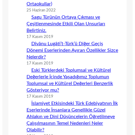
Ortaokullar)
25 Haziran 2022
Sagu Türünün Ortaya Çıkması ve
Çeşitlenmesinde Etkili Olan Unsurları
Belirtiniz.
17 Kasım 2019
Dîvânu Lugâti’t-Türk’ü Diğer Geçiş
Dönemi Eserlerinden Ayıran Özellikler Sizce
Nelerdir?
17 Kasım 2019
Eski Türklerdeki Toplumsal ve Kültürel
Değerlerle İçinde Yaşadığımız Toplumun
Toplumsal ve Kültürel Değerleri Benzerlik
Gösteriyor mu?
17 Kasım 2019
İslamiyet Etkisindeki Türk Edebiyatının İlk
Eserlerinde İnsanlara Genellikle Güzel
Ahlakın ve Dinî Düşüncelerin Öğretilmeye
Çalışılmasının Temel Nedenleri Neler
Olabilir?