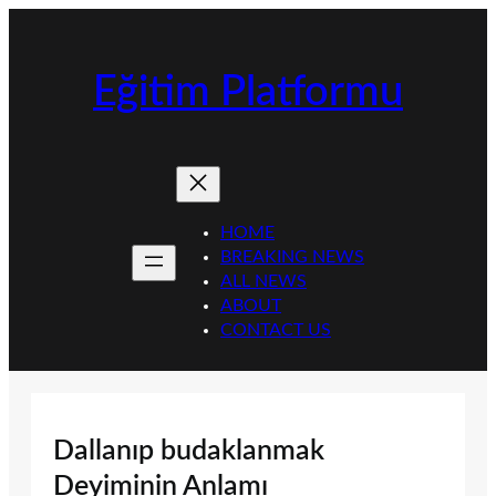
İçeriğe
geç
Eğitim Platformu
HOME
BREAKING NEWS
ALL NEWS
ABOUT
CONTACT US
Dallanıp budaklanmak
Deyiminin Anlamı