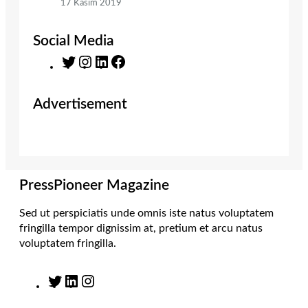
17 Kasım 2019
Social Media
T
I
L
F
w
n
i
a
i
s
n
c
Advertisement
t
t
k
e
t
a
e
b
e
g
d
o
r
r
I
o
a
n
k
m
PressPioneer Magazine
Sed ut perspiciatis unde omnis iste natus voluptatem
fringilla tempor dignissim at, pretium et arcu natus
voluptatem fringilla.
T
L
I
w
i
n