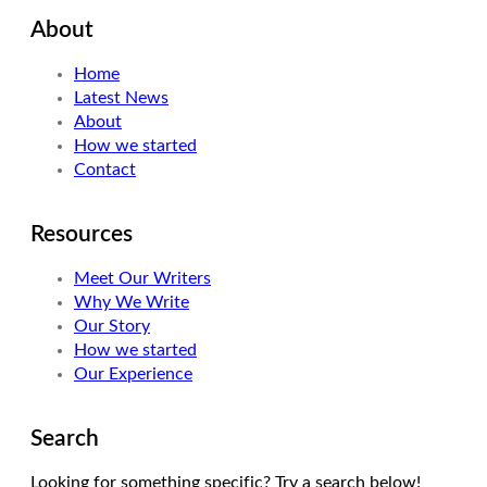
i
n
s
About
t
k
t
t
e
a
Home
e
d
g
Latest News
r
I
r
About
n
a
How we started
m
Contact
Resources
Meet Our Writers
Why We Write
Our Story
How we started
Our Experience
Search
Looking for something specific? Try a search below!