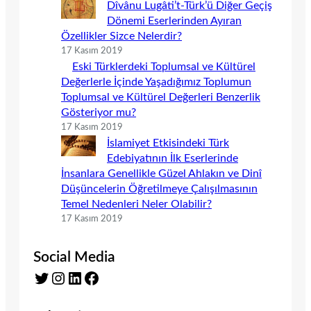
Dîvânu Lugâti’t-Türk’ü Diğer Geçiş
Dönemi Eserlerinden Ayıran
Özellikler Sizce Nelerdir?
17 Kasım 2019
Eski Türklerdeki Toplumsal ve Kültürel
Değerlerle İçinde Yaşadığımız Toplumun
Toplumsal ve Kültürel Değerleri Benzerlik
Gösteriyor mu?
17 Kasım 2019
İslamiyet Etkisindeki Türk
Edebiyatının İlk Eserlerinde
İnsanlara Genellikle Güzel Ahlakın ve Dinî
Düşüncelerin Öğretilmeye Çalışılmasının
Temel Nedenleri Neler Olabilir?
17 Kasım 2019
Social Media
Twitter
Instagram
LinkedIn
Facebook