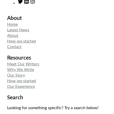
T
L
I
w
i
n
i
n
s
About
t
k
t
t
e
a
Home
e
d
g
Latest News
r
I
r
About
n
a
How we started
m
Contact
Resources
Meet Our Writers
Why We Write
Our Story
How we started
Our Experience
Search
Looking for something specific? Try a search below!