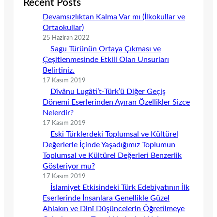
Recent Posts
Devamsızlıktan Kalma Var mı (İlkokullar ve
Ortaokullar)
25 Haziran 2022
Sagu Türünün Ortaya Çıkması ve
Çeşitlenmesinde Etkili Olan Unsurları
Belirtiniz.
17 Kasım 2019
Dîvânu Lugâti’t-Türk’ü Diğer Geçiş
Dönemi Eserlerinden Ayıran Özellikler Sizce
Nelerdir?
17 Kasım 2019
Eski Türklerdeki Toplumsal ve Kültürel
Değerlerle İçinde Yaşadığımız Toplumun
Toplumsal ve Kültürel Değerleri Benzerlik
Gösteriyor mu?
17 Kasım 2019
İslamiyet Etkisindeki Türk Edebiyatının İlk
Eserlerinde İnsanlara Genellikle Güzel
Ahlakın ve Dinî Düşüncelerin Öğretilmeye