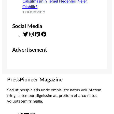
Çalışılmasının Temel Nedenleri Neler
Olabilir?
17 Kasım 2019
Social Media
T
I
L
F
w
n
i
a
i
s
n
c
Advertisement
t
t
k
e
t
a
e
b
e
g
d
o
r
r
I
o
a
n
k
m
PressPioneer Magazine
Sed ut perspiciatis unde omnis iste natus voluptatem
fringilla tempor dignissim at, pretium et arcu natus
voluptatem fringilla.