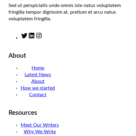
Sed ut perspiciatis unde omnis iste natus voluptatem
fringilla tempor dignissim at, pretium et arcu natus
voluptatem fringilla.
T
L
I
w
i
n
i
n
s
About
t
k
t
t
e
a
Home
e
d
g
Latest News
r
I
r
About
n
a
How we started
m
Contact
Resources
Meet Our Writers
Why We Write