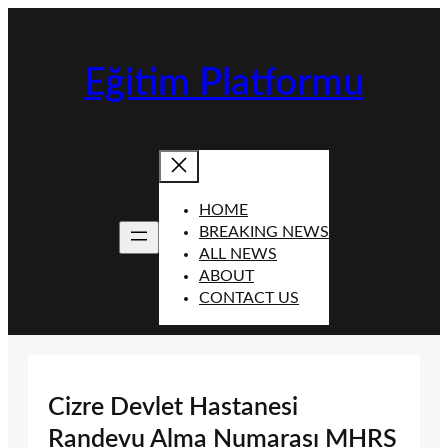
İçeriğe
geç
Eğitim Platformu
HOME
BREAKING NEWS
ALL NEWS
ABOUT
CONTACT US
Cizre Devlet Hastanesi
Randevu Alma Numarası MHRS