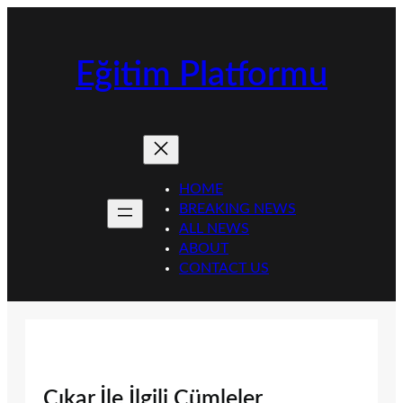
İçeriğe
geç
Eğitim Platformu
HOME
BREAKING NEWS
ALL NEWS
ABOUT
CONTACT US
Çıkar İle İlgili Cümleler