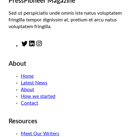
PressPioneer Magazine
Sed ut perspiciatis unde omnis iste natus voluptatem
fringilla tempor dignissim at, pretium et arcu natus
voluptatem fringilla.
T
L
I
w
i
n
i
n
s
About
t
k
t
t
e
a
Home
e
d
g
Latest News
r
I
r
About
n
a
How we started
m
Contact
Resources
Meet Our Writers