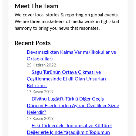
Meet The Team
We cover local stories & reporting on global events.
We are three musketeers of media work in tight-knit
harmony to bring you news that resonates.
Recent Posts
Devamsızlıktan Kalma Var mı (İlkokullar ve
Ortaokullar)
25 Haziran 2022
Sagu Türünün Ortaya Çıkması ve
Çeşitlenmesinde Etkili Olan Unsurları
Belirtiniz.
17 Kasım 2019
Dîvânu Lugâti’t-Türk’ü Diğer Geçiş
Dönemi Eserlerinden Ayıran Özellikler Sizce
Nelerdir?
17 Kasım 2019
Eski Türklerdeki Toplumsal ve Kültürel
Değerlerle İçinde Yaşadığımız Toplumun