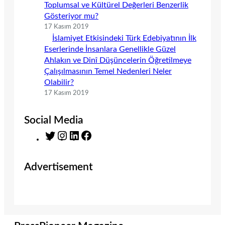
Toplumsal ve Kültürel Değerleri Benzerlik
Gösteriyor mu?
17 Kasım 2019
İslamiyet Etkisindeki Türk Edebiyatının İlk
Eserlerinde İnsanlara Genellikle Güzel
Ahlakın ve Dinî Düşüncelerin Öğretilmeye
Çalışılmasının Temel Nedenleri Neler
Olabilir?
17 Kasım 2019
Social Media
T
I
L
F
w
n
i
a
i
s
n
c
Advertisement
t
t
k
e
t
a
e
b
e
g
d
o
r
r
I
o
a
n
k
m