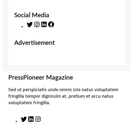
Social Media
T
I
L
F
w
n
i
a
i
s
n
c
Advertisement
t
t
k
e
t
a
e
b
e
g
d
o
r
r
I
o
a
n
k
m
PressPioneer Magazine
Sed ut perspiciatis unde omnis iste natus voluptatem
fringilla tempor dignissim at, pretium et arcu natus
voluptatem fringilla.
T
L
I
w
i
n
i
n
s