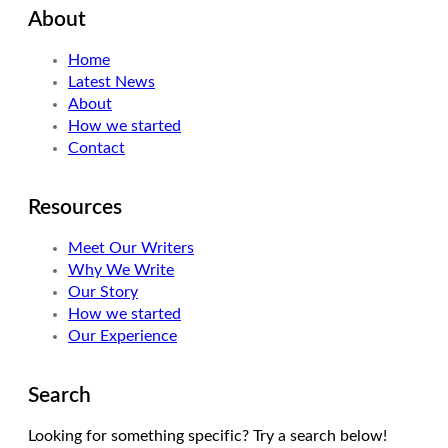
About
t
k
t
t
e
a
Home
e
d
g
Latest News
r
I
r
About
n
a
How we started
m
Contact
Resources
Meet Our Writers
Why We Write
Our Story
How we started
Our Experience
Search
Looking for something specific? Try a search below!