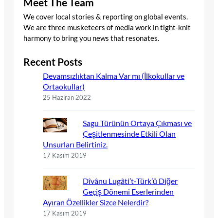
Meet The Team
We cover local stories & reporting on global events.
We are three musketeers of media work in tight-knit
harmony to bring you news that resonates.
Recent Posts
Devamsızlıktan Kalma Var mı (İlkokullar ve
Ortaokullar)
25 Haziran 2022
Sagu Türünün Ortaya Çıkması ve
Çeşitlenmesinde Etkili Olan
Unsurları Belirtiniz.
17 Kasım 2019
Dîvânu Lugâti’t-Türk’ü Diğer
Geçiş Dönemi Eserlerinden
Ayıran Özellikler Sizce Nelerdir?
17 Kasım 2019