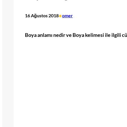
•
16 Ağustos 2018
omer
Boya anlamı nedir ve Boya kelimesi ile ilgili c