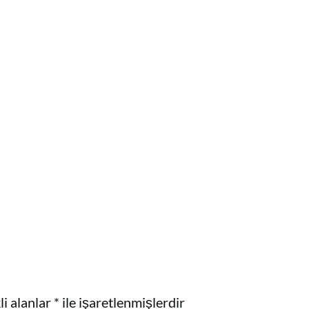
i alanlar
*
ile işaretlenmişlerdir