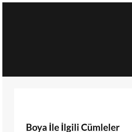
İçeriğe
geç
Boya İle İlgili Cümleler