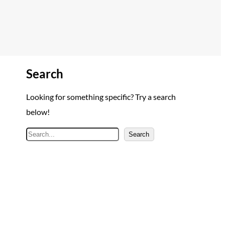
Search
Looking for something specific? Try a search
below!
A
Search
r
a