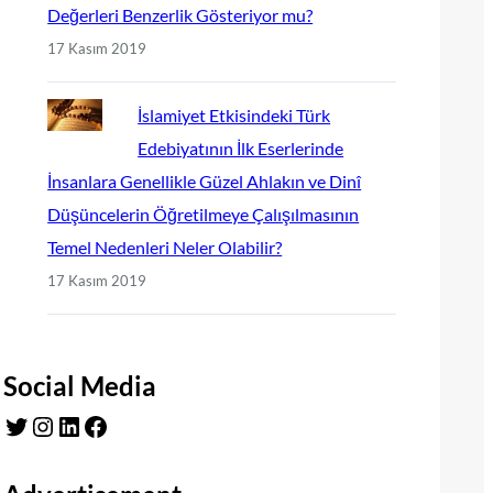
Değerleri Benzerlik Gösteriyor mu?
17 Kasım 2019
İslamiyet Etkisindeki Türk
Edebiyatının İlk Eserlerinde
İnsanlara Genellikle Güzel Ahlakın ve Dinî
Düşüncelerin Öğretilmeye Çalışılmasının
Temel Nedenleri Neler Olabilir?
17 Kasım 2019
Social Media
Twitter
Instagram
LinkedIn
Facebook