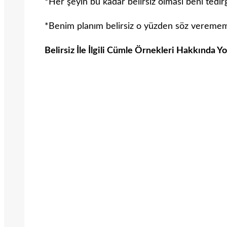
*Her şeyin bu kadar belirsiz olması beni tedirg
*Benim planım belirsiz o yüzden söz vereme
Belirsiz İle İlgili Cümle Örnekleri Hakkında Y