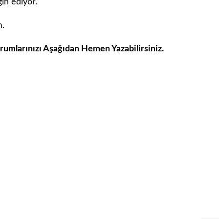
in ediyor.
m.
orumlarınızı Aşağıdan Hemen Yazabilirsiniz.