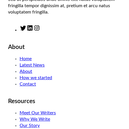
fringilla tempor dignissim at, pretium et arcu natus
voluptatem fringilla.
T
L
I
w
i
n
i
n
s
About
t
k
t
t
e
a
Home
e
d
g
Latest News
r
I
r
About
n
a
How we started
m
Contact
Resources
Meet Our Writers
Why We Write
Our Story