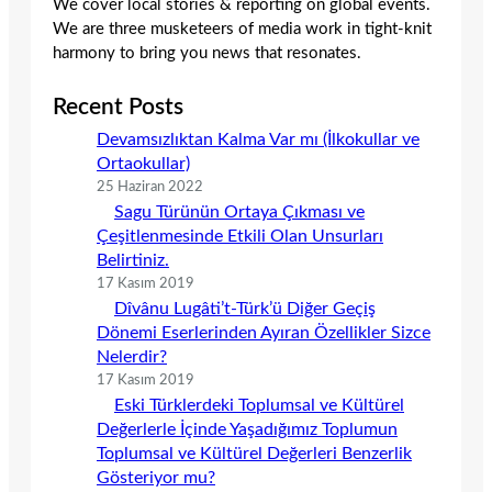
We cover local stories & reporting on global events.
We are three musketeers of media work in tight-knit
harmony to bring you news that resonates.
Recent Posts
Devamsızlıktan Kalma Var mı (İlkokullar ve
Ortaokullar)
25 Haziran 2022
Sagu Türünün Ortaya Çıkması ve
Çeşitlenmesinde Etkili Olan Unsurları
Belirtiniz.
17 Kasım 2019
Dîvânu Lugâti’t-Türk’ü Diğer Geçiş
Dönemi Eserlerinden Ayıran Özellikler Sizce
Nelerdir?
17 Kasım 2019
Eski Türklerdeki Toplumsal ve Kültürel
Değerlerle İçinde Yaşadığımız Toplumun
Toplumsal ve Kültürel Değerleri Benzerlik
Gösteriyor mu?