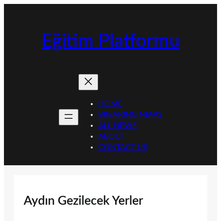
İçeriğe
geç
Eğitim Platformu
HOME
BREAKING NEWS
ALL NEWS
ABOUT
CONTACT US
Aydın Gezilecek Yerler