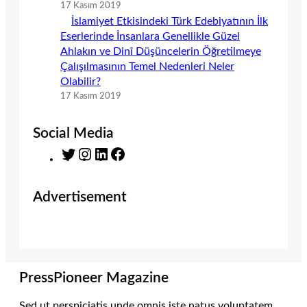
17 Kasım 2019
İslamiyet Etkisindeki Türk Edebiyatının İlk
Eserlerinde İnsanlara Genellikle Güzel
Ahlakın ve Dinî Düşüncelerin Öğretilmeye
Çalışılmasının Temel Nedenleri Neler
Olabilir?
17 Kasım 2019
Social Media
T
I
L
F
w
n
i
a
i
s
n
c
Advertisement
t
t
k
e
t
a
e
b
e
g
d
o
r
r
I
o
a
n
k
m
PressPioneer Magazine
Sed ut perspiciatis unde omnis iste natus voluptatem