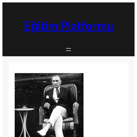
İçeriğe
geç
Eğitim Platformu