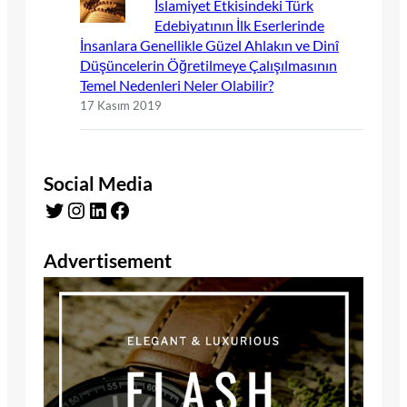
İslamiyet Etkisindeki Türk
Edebiyatının İlk Eserlerinde
İnsanlara Genellikle Güzel Ahlakın ve Dinî
Düşüncelerin Öğretilmeye Çalışılmasının
Temel Nedenleri Neler Olabilir?
17 Kasım 2019
Social Media
Twitter
Instagram
LinkedIn
Facebook
Advertisement