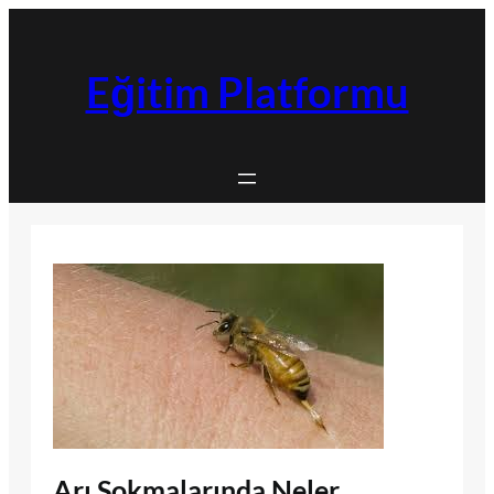
İçeriğe
geç
Eğitim Platformu
Arı Sokmalarında Neler