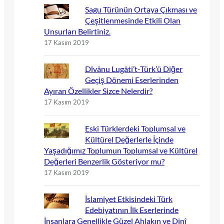
Sagu Türünün Ortaya Çıkması ve
Çeşitlenmesinde Etkili Olan
Unsurları Belirtiniz.
17 Kasım 2019
Dîvânu Lugâti’t-Türk’ü Diğer
Geçiş Dönemi Eserlerinden
Ayıran Özellikler Sizce Nelerdir?
17 Kasım 2019
Eski Türklerdeki Toplumsal ve
Kültürel Değerlerle İçinde
Yaşadığımız Toplumun Toplumsal ve Kültürel
Değerleri Benzerlik Gösteriyor mu?
17 Kasım 2019
İslamiyet Etkisindeki Türk
Edebiyatının İlk Eserlerinde
İnsanlara Genellikle Güzel Ahlakın ve Dinî