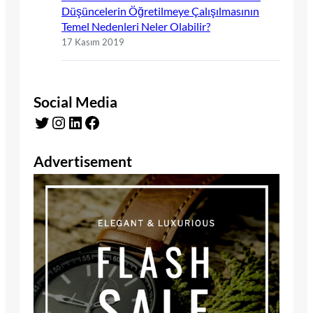
Düşüncelerin Öğretilmeye Çalışılmasının
Temel Nedenleri Neler Olabilir?
17 Kasım 2019
Social Media
Twitter
Instagram
LinkedIn
Facebook
Advertisement