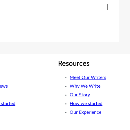
Resources
Meet Our Writers
News
Why We Write
Our Story
started
How we started
Our Experience