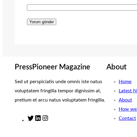
PressPioneer Magazine
About
Sed ut perspiciatis unde omnis iste natus
Home
voluptatem fringilla tempor dignissim at,
Latest 
pretium et arcu natus voluptatem fringilla.
About
How we 
Contact
T
L
I
w
i
n