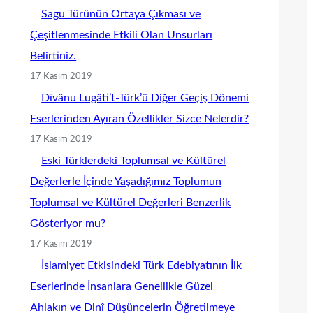
Sagu Türünün Ortaya Çıkması ve
Çeşitlenmesinde Etkili Olan Unsurları
Belirtiniz.
17 Kasım 2019
Dîvânu Lugâti’t-Türk’ü Diğer Geçiş Dönemi
Eserlerinden Ayıran Özellikler Sizce Nelerdir?
17 Kasım 2019
Eski Türklerdeki Toplumsal ve Kültürel
Değerlerle İçinde Yaşadığımız Toplumun
Toplumsal ve Kültürel Değerleri Benzerlik
Gösteriyor mu?
17 Kasım 2019
İslamiyet Etkisindeki Türk Edebiyatının İlk
Eserlerinde İnsanlara Genellikle Güzel
Ahlakın ve Dinî Düşüncelerin Öğretilmeye