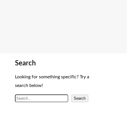
Search
Looking for something specific? Try a
search below!
A
Search
r
a