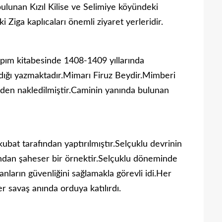
bulunan Kızıl Kilise ve Selimiye köyündeki
 Ziga kaplıcaları önemli ziyaret yerleridir.
apım kitabesinde 1408-1409 yıllarında
ığı yazmaktadır.Mimarı Firuz Beydir.Mimberi
iden nakledilmiştir.Caminin yanında bulunan
bat tarafından yaptırılmıştır.Selçuklu devrinin
mından şaheser bir örnektir.Selçuklu döneminde
anların güvenliğini sağlamakla görevli idi.Her
er savaş anında orduya katılırdı.