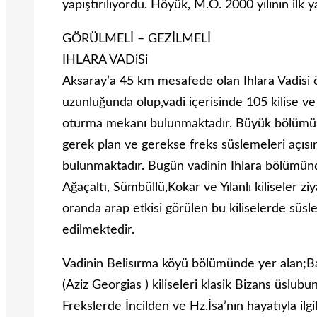
yapıştırılıyordu. Höyük, M.Ö. 2000 yılının ilk y
GÖRÜLMELİ – GEZİLMELİ
IHLARA VADiSi
Aksaray’a 45 km mesafede olan Ihlara Vadisi
uzunluğunda olup,vadi içerisinde 105 kilise v
oturma mekanı bulunmaktadır. Büyük bölümü k
gerek plan ve gerekse freks süslemeleri açısın
bulunmaktadır. Bugün vadinin Ihlara bölümünde 
Ağaçaltı, Sümbüllü,Kokar ve Yılanlı kiliseler 
oranda arap etkisi görülen bu kiliselerde süsl
edilmektedir.
Vadinin Belisırma köyü bölümünde yer alan;Ba
(Aziz Georgias ) kiliseleri klasik Bizans üslubu
Frekslerde İncilden ve Hz.İsa’nın hayatıyla ilgi