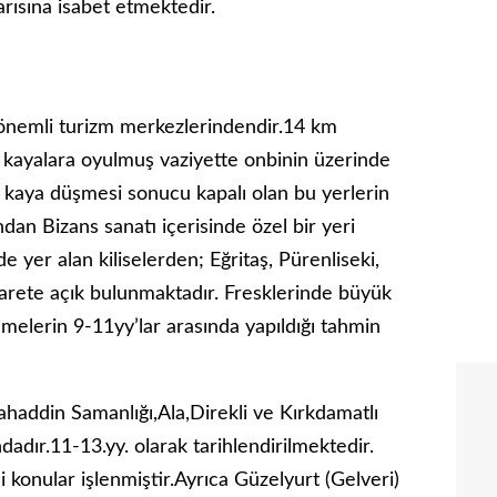
arısına isabet etmektedir.
 önemli turizm merkezlerindendir.14 km
e kayalara oyulmuş vaziyette onbinin üzerinde
aya düşmesi sonucu kapalı olan bu yerlerin
dan Bizans sanatı içerisinde özel bir yeri
yer alan kiliselerden; Eğritaş, Pürenliseki,
ziyarete açık bulunmaktadır. Fresklerinde büyük
emelerin 9-11yy’lar arasında yapıldığı tahmin
haddin Samanlığı,Ala,Direkli ve Kırkdamatlı
ndadır.11-13.yy. olarak tarihlendirilmektedir.
li konular işlenmiştir.Ayrıca Güzelyurt (Gelveri)