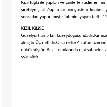
Kızıl tuğla ile yapılan ve çinilerle süslenen m
şirefeye çıkılır.Yapım tarihini gösterir kitabe
sonradan yaptırılmıştır.Tahmini yapım tarihi 1
KIZIL KiLiSE
Güzelyurt’un 5 km kuzeydoğusundadır.Kırmızı ke
almıştır.Üç neflidir.Orta nefte 4 sütun üzerin
dökülmüştür. Bazı kısımlarında dini sahneler ve
yy’a aittir.