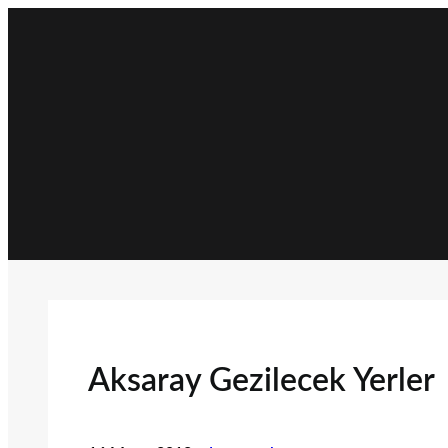
İçeriğe
geç
Aksaray Gezilecek Yerler