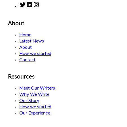
T
L
I
w
i
n
i
n
s
About
t
k
t
t
e
a
Home
e
d
g
Latest News
r
I
r
About
n
a
How we started
m
Contact
Resources
Meet Our Writers
Why We Write
Our Story
How we started
Our Experience