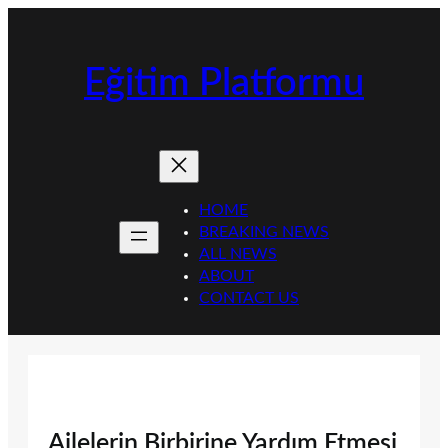
İçeriğe
geç
Eğitim Platformu
HOME
BREAKING NEWS
ALL NEWS
ABOUT
CONTACT US
Ailelerin Birbirine Yardım Etmesi