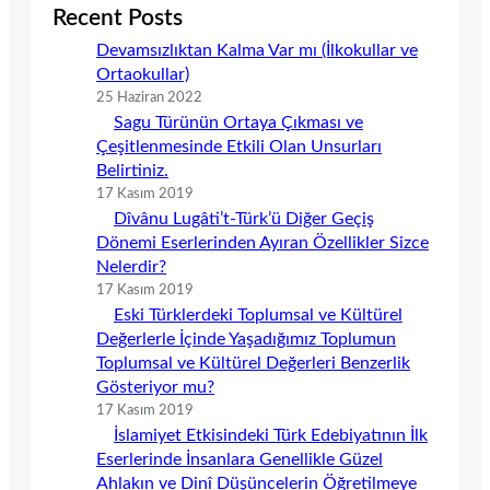
Recent Posts
Devamsızlıktan Kalma Var mı (İlkokullar ve
Ortaokullar)
25 Haziran 2022
Sagu Türünün Ortaya Çıkması ve
Çeşitlenmesinde Etkili Olan Unsurları
Belirtiniz.
17 Kasım 2019
Dîvânu Lugâti’t-Türk’ü Diğer Geçiş
Dönemi Eserlerinden Ayıran Özellikler Sizce
Nelerdir?
17 Kasım 2019
Eski Türklerdeki Toplumsal ve Kültürel
Değerlerle İçinde Yaşadığımız Toplumun
Toplumsal ve Kültürel Değerleri Benzerlik
Gösteriyor mu?
17 Kasım 2019
İslamiyet Etkisindeki Türk Edebiyatının İlk
Eserlerinde İnsanlara Genellikle Güzel
Ahlakın ve Dinî Düşüncelerin Öğretilmeye