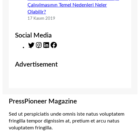
Çalışılmasının Temel Nedenleri Neler
Olabilir?
17 Kasım 2019
Social Media
T
I
L
F
w
n
i
a
i
s
n
c
Advertisement
t
t
k
e
t
a
e
b
e
g
d
o
r
r
I
o
a
n
k
m
PressPioneer Magazine
Sed ut perspiciatis unde omnis iste natus voluptatem
fringilla tempor dignissim at, pretium et arcu natus
voluptatem fringilla.