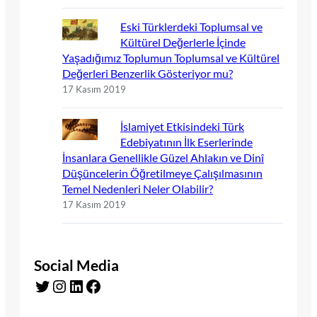
Eski Türklerdeki Toplumsal ve
Kültürel Değerlerle İçinde
Yaşadığımız Toplumun Toplumsal ve Kültürel
Değerleri Benzerlik Gösteriyor mu?
17 Kasım 2019
İslamiyet Etkisindeki Türk
Edebiyatının İlk Eserlerinde
İnsanlara Genellikle Güzel Ahlakın ve Dinî
Düşüncelerin Öğretilmeye Çalışılmasının
Temel Nedenleri Neler Olabilir?
17 Kasım 2019
Social Media
Twitter
Instagram
LinkedIn
Facebook