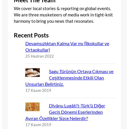
Meet The Team
We cover local stories & reporting on global events.
We are three musketeers of media work in tight-knit
harmony to bring you news that resonates.
Recent Posts
Devamsızlıktan Kalma Var mı (İlkokullar ve
Ortaokullar)
25 Haziran 2022
Sagu Türünün Ortaya Çıkması ve
Çeşitlenmesinde Etkili Olan
Unsurları Belirtiniz.
17 Kasım 2019
Dîvânu Lugâti’t-Türk’ü Diğer
Geçiş Dönemi Eserlerinden
Ayıran Özellikler Sizce Nelerdir?
17 Kasım 2019