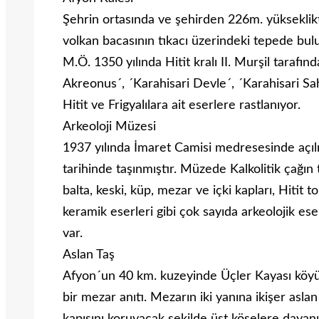
Şehrin ortasında ve şehirden 226m. yüksekliktek
volkan bacasının tıkacı üzerindeki tepede bu
M.Ö. 1350 yılında Hitit kralı II. Murşil tarafı
Akreonus´, ´Karahisari Devle´, ´Karahisari Sahi
Hitit ve Frigyalılara ait eserlere rastlanıyor.
Arkeoloji Müzesi
1937 yılında İmaret Camisi medresesinde açı
tarihinde taşınmıştır. Müzede Kalkolitik çağın 
balta, keski, küp, mezar ve içki kapları, Hitit t
keramik eserleri gibi çok sayıda arkeolojik es
var.
Aslan Taş
Afyon´un 40 km. kuzeyinde Üçler Kayası köyü il
bir mezar anıtı. Mezarın iki yanına ikişer asla