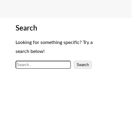
Search
Looking for something specific? Try a
search below!
A
Search
r
a