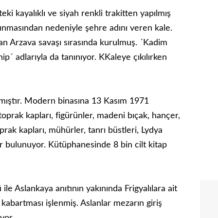
i kayalıklı ve siyah renkli trakitten yapılmış
lunmasından nedeniyle şehre adını veren kale.
ndan Arzava savaşı sırasında kurulmuş. ´Kadim
p´ adlarıyla da tanınıyor. KKaleye çıkılırken
lmıştır. Modern binasına 13 Kasım 1971
toprak kapları, figürünler, madeni bıçak, hançer,
oprak kapları, mühürler, tanrı büstleri, Lydya
er bulunuyor. Kütüphanesinde 8 bin cilt kitap
e Aslankaya anıtının yakınında Frigyalılara ait
n kabartması işlenmiş. Aslanlar mezarın giriş