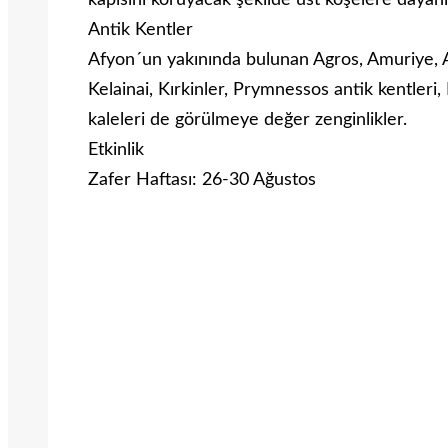
kapısını koruyacak şekilde üst köşelere dayanı
Antik Kentler
Afyon´un yakınında bulunan Agros, Amuriye, A
Kelainai, Kırkinler, Prymnessos antik kentleri,
kaleleri de görülmeye değer zenginlikler.
Etkinlik
Zafer Haftası: 26-30 Ağustos