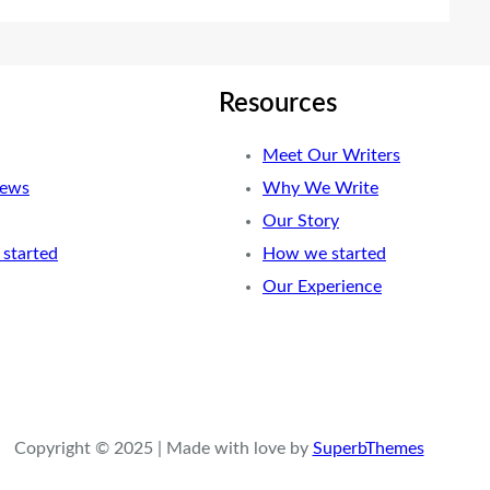
Resources
Meet Our Writers
News
Why We Write
Our Story
started
How we started
Our Experience
Copyright © 2025 | Made with love by
SuperbThemes