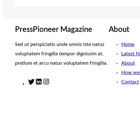
PressPioneer Magazine
About
Sed ut perspiciatis unde omnis iste natus
Home
voluptatem fringilla tempor dignissim at,
Latest 
pretium et arcu natus voluptatem fringilla.
About
How we 
Contact
T
L
I
w
i
n
i
n
s
t
k
t
t
e
a
e
d
g
r
I
r