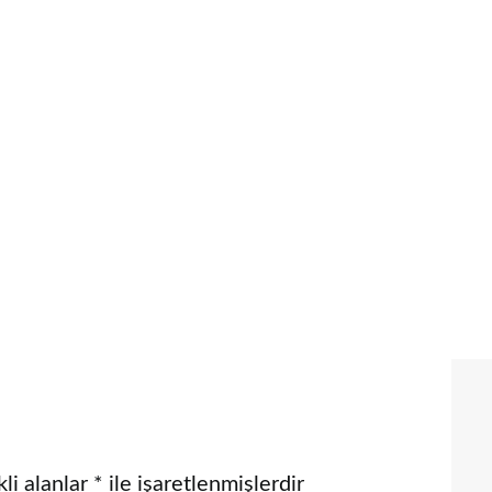
li alanlar
*
ile işaretlenmişlerdir