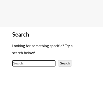
Search
Looking for something specific? Try a
search below!
A
Search
r
a